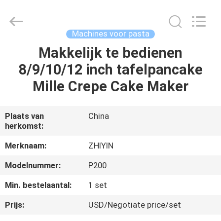
Leverancier.
Copyright
©
2021
-
Machines voor pasta
2025
frenchfriesline.com.
All
Makkelijk te bedienen
HUIS
Rights
Reserved.
8/9/10/12 inch tafelpancake
Developed
by
ECER
PRODUCTEN
Mille Crepe Cake Maker
ONGEVEER
Plaats van
China
herkomst:
ONS
Merknaam:
ZHIYIN
FABRIEKSREIS
Modelnummer:
P200
Min. bestelaantal:
1 set
KWALITEITSCONTROLE
Prijs:
USD/Negotiate price/set