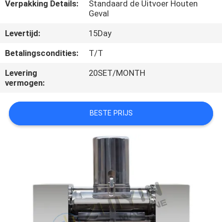
CONTACTEER
Verpakking Details:
Standaard de Uitvoer Houten
Geval
ONS
Levertijd:
15Day
NIEUWS
Betalingscondities:
T/T
Levering
20SET/MONTH
GEVALLEN
vermogen:
BESTE PRIJS