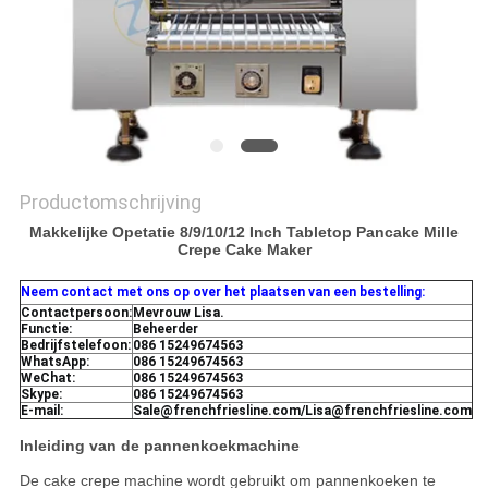
Productomschrijving
Makkelijke Opetatie 8/9/10/12 Inch Tabletop Pancake Mille
Crepe Cake Maker
Neem contact met ons op over het plaatsen van een bestelling:
Contactpersoon:
Mevrouw Lisa.
Functie:
Beheerder
Bedrijfstelefoon:
086 15249674563
WhatsApp:
086 15249674563
WeChat:
086 15249674563
Skype:
086 15249674563
E-mail:
Sale@frenchfriesline.com/Lisa@frenchfriesline.com
Inleiding van de pannenkoekmachine
De cake crepe machine wordt gebruikt om pannenkoeken te