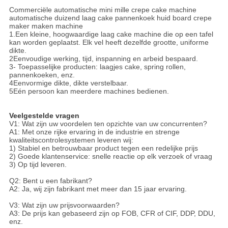
Commerciële automatische mini mille crepe cake machine
automatische duizend laag cake pannenkoek huid board crepe
maker maken machine
1.Een kleine, hoogwaardige laag cake machine die op een tafel
kan worden geplaatst. Elk vel heeft dezelfde grootte, uniforme
dikte.
2Eenvoudige werking, tijd, inspanning en arbeid bespaard.
3- Toepasselijke producten: laagjes cake, spring rollen,
pannenkoeken, enz.
4Eenvormige dikte, dikte verstelbaar.
5Eén persoon kan meerdere machines bedienen.
Veelgestelde vragen
V1: Wat zijn uw voordelen ten opzichte van uw concurrenten?
A1: Met onze rijke ervaring in de industrie en strenge
kwaliteitscontrolesystemen leveren wij:
1) Stabiel en betrouwbaar product tegen een redelijke prijs
2) Goede klantenservice: snelle reactie op elk verzoek of vraag
3) Op tijd leveren.
Q2: Bent u een fabrikant?
A2: Ja, wij zijn fabrikant met meer dan 15 jaar ervaring.
V3: Wat zijn uw prijsvoorwaarden?
A3: De prijs kan gebaseerd zijn op FOB, CFR of CIF, DDP, DDU,
enz.