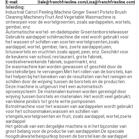
E-mail:
Sale@frenchfriesline.com/Lisa@frenchfriesline.com
Inleiding:
Industrial Carrot Peeling Machine Ginger Sweet Potato Brush
Cleaning Machinery Fruit And Vegetable Wasmachine is
ontworpen voor de wortelgroenten, zoals aardappelen, wortels,
gember, enz.
Automatische wortel- en dadelspeler Groentenborstelwasser
Gebruikte aardappel schilmachine die veel wordt gebruikt voor
het wassen of schillen van soorten wortelgroenten,zoals
aardappel, wortel, gember, taro, zoete aardappel,uien,
lotuswortels en vruchten zoals appel, peer, enz. Geschikt voor
de keukens van school, restaurant, grote fabriek,
voedselverwerkende fabriek, supermarkt, enz.
De wasmachine kan worden gewassen of geschild door de
borstelrolletjes te vervangen.Met het rollen van de borstels, kan
het helpen bij het bereiken van de resultaten van het reinigen en
schillen door de wrijving tussen de borstels en de producten.
Deze machine is uitgerust met een automatisch
sproeisysteem. De materialen kunnen worden gereinigd door
wrijving tussen borstels en materialen..Het wordt veel gebruikt,
van kleine pinda's tot grote witte pompoenen.
Botrolmachine voor het wassen van aardappelen wordt gebruikt
voor het schoonmaken,wassen en schillen van
stengels,wortelgroenten en fruit, zoals aardappel, wortel,zoete
aardappel
Het gebruik van een dergelijke machine is in het bijzonder van
groot belang voor de productie van aardappelen.De speciale
hoogdrukwaterbespuitkop boven de borstel kan de aardappel