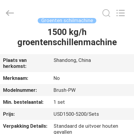
Industrial
Co.,
Ltd..
All
Rights
Groenten schilmachine
Reserved.
Developed
1500 kg/h
HUIS
by
ECER
groentenschillenmachine
PRODUCTEN
Plaats van
Shandong, China
herkomst:
ONGEVEER
ONS
Merknaam:
No
Modelnummer:
Brush-PW
FABRIEKSREIS
Min. bestelaantal:
1 set
Prijs:
USD1500-5200/Sets
KWALITEITSCONTROLE
Verpakking Details:
Standaard de uitvoer houten
gevallen