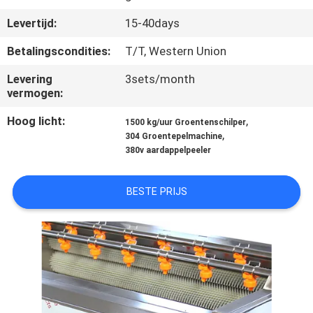
CONTACTEER
Levertijd:
15-40days
ONS
Betalingscondities:
T/T, Western Union
NIEUWS
Levering
3sets/month
vermogen:
GEVALLEN
Hoog licht:
,
1500 kg/uur Groentenschilper
,
304 Groentepelmachine
380v aardappelpeeler
SITEMAP
BESTE PRIJS
PRIVACY
POLICY