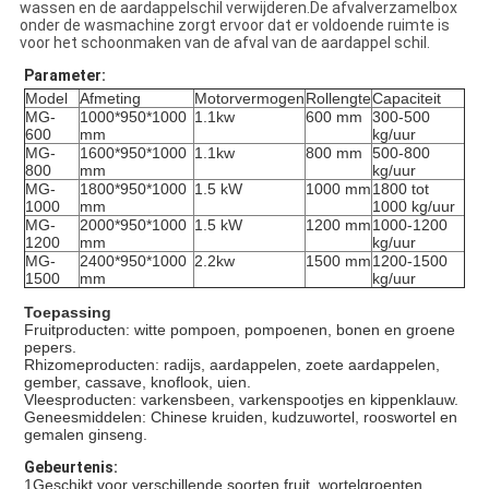
wassen en de aardappelschil verwijderen.De afvalverzamelbox
onder de wasmachine zorgt ervoor dat er voldoende ruimte is
voor het schoonmaken van de afval van de aardappel schil.
Parameter:
Model
Afmeting
Motorvermogen
Rollengte
Capaciteit
MG-
1000*950*1000
1.1kw
600 mm
300-500
600
mm
kg/uur
MG-
1600*950*1000
1.1kw
800 mm
500-800
800
mm
kg/uur
MG-
1800*950*1000
1.5 kW
1000 mm
1800 tot
1000
mm
1000 kg/uur
MG-
2000*950*1000
1.5 kW
1200 mm
1000-1200
1200
mm
kg/uur
MG-
2400*950*1000
2.2kw
1500 mm
1200-1500
1500
mm
kg/uur
Toepassing
Fruitproducten: witte pompoen, pompoenen, bonen en groene
pepers.
Rhizomeproducten: radijs, aardappelen, zoete aardappelen,
gember, cassave, knoflook, uien.
Vleesproducten: varkensbeen, varkenspootjes en kippenklauw.
Geneesmiddelen: Chinese kruiden, kudzuwortel, rooswortel en
gemalen ginseng.
Gebeurtenis:
1Geschikt voor verschillende soorten fruit, wortelgroenten,